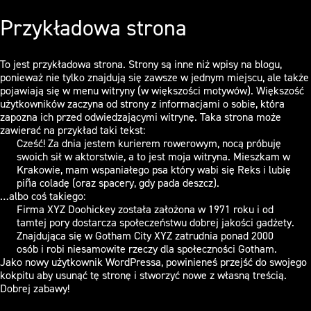
Przykładowa strona
To jest przykładowa strona. Strony są inne niż wpisy na blogu,
ponieważ nie tylko znajdują się zawsze w jednym miejscu, ale także
pojawiają się w menu witryny (w większości motywów). Większość
użytkowników zaczyna od strony z informacjami o sobie, która
zapozna ich przed odwiedzającymi witrynę. Taka strona może
zawierać na przykład taki tekst:
Cześć! Za dnia jestem kurierem rowerowym, nocą próbuję
swoich sił w aktorstwie, a to jest moja witryna. Mieszkam w
Krakowie, mam wspaniałego psa który wabi się Reks i lubię
piña coladę (oraz spacery, gdy pada deszcz).
…albo coś takiego:
Firma XYZ Doohickey została założona w 1971 roku i od
tamtej pory dostarcza społeczeństwu dobrej jakości gadżety.
Znajdująca się w Gotham City XYZ zatrudnia ponad 2000
osób i robi niesamowite rzeczy dla społeczności Gotham.
Jako nowy użytkownik WordPressa, powinieneś przejść do
swojego
kokpitu
aby usunąć tę stronę i stworzyć nowe z własną treścią.
Dobrej zabawy!